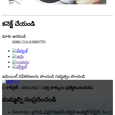
కనెక్ట్ చేయండి
మాకు అరవండి
0086-516-83889795
ఇమెయిల్ నవీకరణలను పొందండి
సభ్యత్వం పొందండి
© కాపీరైట్ - 2010-2022 : సర్వ హక్కులు ప్రత్యేకించబడినవి.
మమ్మల్ని సంప్రదించండి
చిరునామా: బ్లాక్ బి, పబ్లిక్ బిజినెస్ సర్వీస్ ఇండక్టరీ డిస్ట్రిక్, నం.12