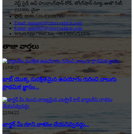
వెస్ట్ సైడ్ ఆఫ్ హువాంగ్‌షాన్ రోడ్, టోంగ్‌షాన్ న్యూ, జుజౌ సిటీ,
221006, చైనా
ఫోన్: 0086-516-83889795
Email: manager@xinyi-vehicle.com
Email: sales007@xinyi-vehicle.com
WhatsApp / WeChat: +8615695253376
తాజా వార్తలు
12/08/22
బాట్ యొక్క సురక్షితమైన ఉపయోగం గురించి నాలుగు
ప్రాథమిక జ్ఞానం...
22/04/22
ఛార్జర్ మీ గూని నాశనం చేయనివ్వవద్దు...