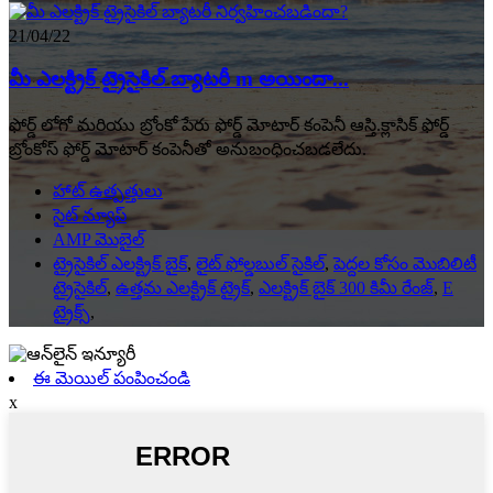
21/04/22
మీ ఎలక్ట్రిక్ ట్రైసైకిల్ బ్యాటరీ m అయిందా...
ఫోర్డ్ లోగో మరియు బ్రోంకో పేరు ఫోర్డ్ మోటార్ కంపెనీ ఆస్తి.క్లాసిక్ ఫోర్డ్
బ్రోంకోస్ ఫోర్డ్ మోటార్ కంపెనీతో అనుబంధించబడలేదు.
హాట్ ఉత్పత్తులు
సైట్ మ్యాప్
AMP మొబైల్
ట్రైసైకిల్ ఎలక్ట్రిక్ బైక్
,
లైట్ ఫోల్డబుల్ సైకిల్
,
పెద్దల కోసం మొబిలిటీ
ట్రైసైకిల్
,
ఉత్తమ ఎలక్ట్రిక్ ట్రైక్
,
ఎలక్ట్రిక్ బైక్ 300 కిమీ రేంజ్
,
E
ట్రైక్స్
,
ఈ మెయిల్ పంపించండి
x