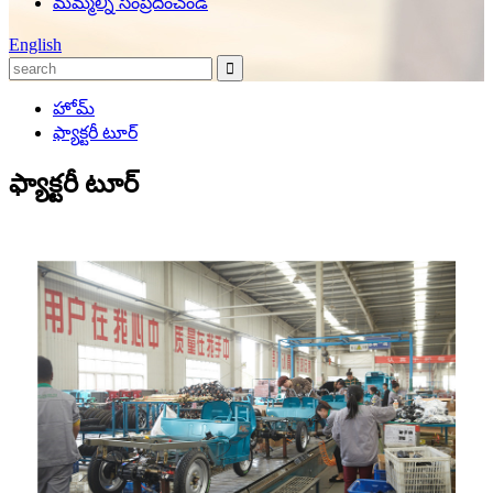
మమ్మల్ని సంప్రదించండి
English
హోమ్
ఫ్యాక్టరీ టూర్
ఫ్యాక్టరీ టూర్