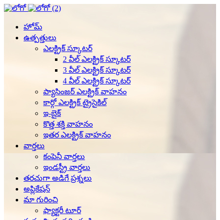
హోమ్
ఉత్పత్తులు
ఎలక్ట్రిక్ స్కూటర్
2 వీల్ ఎలక్ట్రిక్ స్కూటర్
3 వీల్ ఎలక్ట్రిక్ స్కూటర్
4 వీల్ ఎలక్ట్రిక్ స్కూటర్
ప్యాసింజర్ ఎలక్ట్రిక్ వాహనం
కార్గో ఎలక్ట్రిక్ ట్రైసైకిల్
ఇ-బైక్
కొత్త శక్తి వాహనం
ఇతర ఎలక్ట్రిక్ వాహనం
వార్తలు
కంపెనీ వార్తలు
ఇండస్ట్రీ వార్తలు
తరచుగా అడిగే ప్రశ్నలు
అప్లికేషన్
మా గురించి
ఫ్యాక్టరీ టూర్