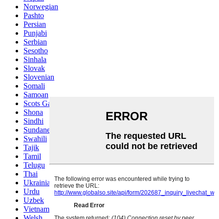
Norwegian
Pashto
Persian
Punjabi
Serbian
Sesotho
Sinhala
Slovak
Slovenian
Somali
Samoan
Scots Gaelic
Shona
Sindhi
Sundanese
Swahili
Tajik
Tamil
Telugu
Thai
Ukrainian
Urdu
Uzbek
Vietnamese
Welsh